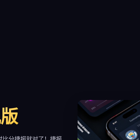
机版
时比分捷报就对了！捷报