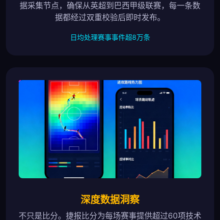
据采集节点，确保从英超到巴西甲级联赛，每一条数
据都经过双重校验后即时发布。
日均处理赛事事件超8万条
深度数据洞察
不只是比分。捷报比分为每场赛事提供超过60项技术