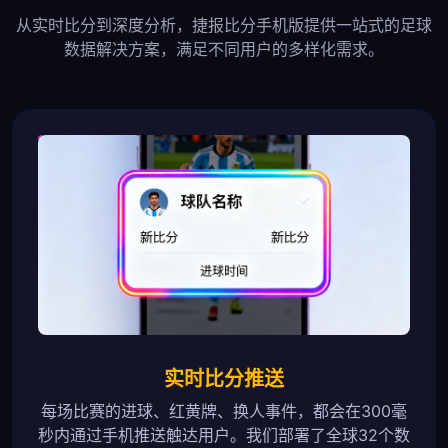
从实时比分到深度分析，捷报比分手机版提供一站式的足球
数据解决方案，满足不同用户的多样化需求。
实时比分推送
每场比赛的进球、红黄牌、换人事件，都会在300毫
秒内通过手机推送触达用户。我们部署了全球32个数