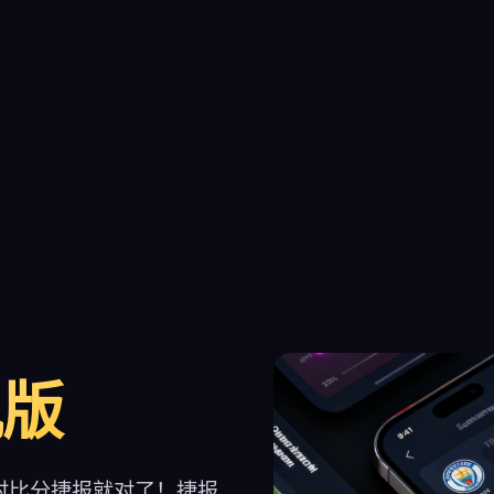
机版
时比分捷报就对了！捷报