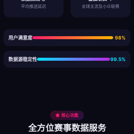
平均推送延迟
全球主流及小众联赛
用户满意度
98%
数据源稳定性
99.5%
核心功能
全方位赛事数据服务