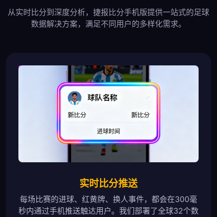
从实时比分到深度分析，捷报比分手机版提供一站式的足球
数据解决方案，满足不同用户的多样化需求。
实时比分推送
每场比赛的进球、红黄牌、换人事件，都会在300毫
秒内通过手机推送触达用户。我们部署了全球32个数