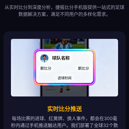
从实时比分到深度分析，捷报比分手机版提供一站式的足球
数据解决方案，满足不同用户的多样化需求。
实时比分推送
每场比赛的进球、红黄牌、换人事件，都会在300毫
秒内通过手机推送触达用户。我们部署了全球32个数