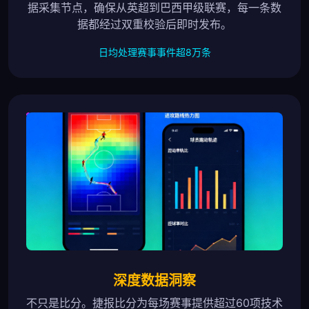
据采集节点，确保从英超到巴西甲级联赛，每一条数
据都经过双重校验后即时发布。
日均处理赛事事件超8万条
深度数据洞察
不只是比分。捷报比分为每场赛事提供超过60项技术