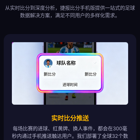
从实时比分到深度分析，捷报比分手机版提供一站式的足球
数据解决方案，满足不同用户的多样化需求。
实时比分推送
每场比赛的进球、红黄牌、换人事件，都会在300毫
秒内通过手机推送触达用户。我们部署了全球32个数