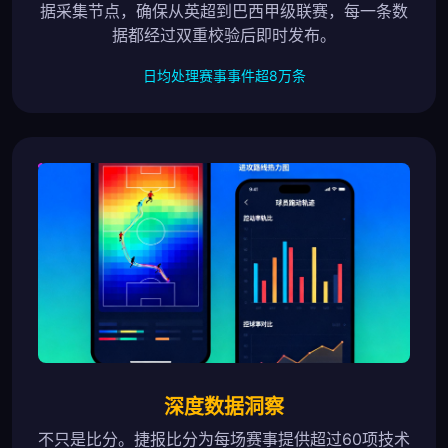
据采集节点，确保从英超到巴西甲级联赛，每一条数
据都经过双重校验后即时发布。
日均处理赛事事件超8万条
深度数据洞察
不只是比分。捷报比分为每场赛事提供超过60项技术