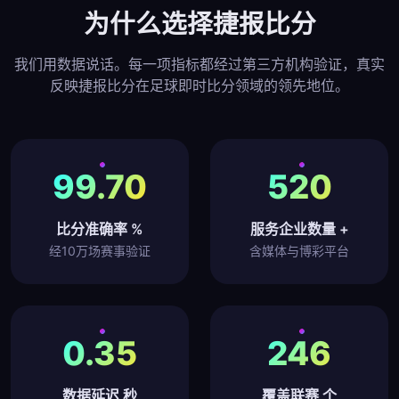
为什么选择捷报比分
我们用数据说话。每一项指标都经过第三方机构验证，真实
反映捷报比分在足球即时比分领域的领先地位。
99.70
520
比分准确率 %
服务企业数量 +
经10万场赛事验证
含媒体与博彩平台
0.35
246
数据延迟 秒
覆盖联赛 个