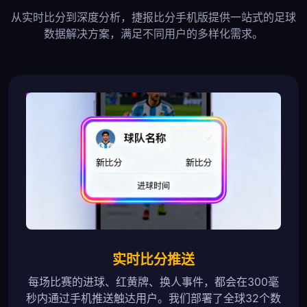
从实时比分到深度分析，捷报比分手机版提供一站式的足球
数据解决方案，满足不同用户的多样化需求。
实时比分推送
每场比赛的进球、红黄牌、换人事件，都会在300毫
秒内通过手机推送触达用户。我们部署了全球32个数